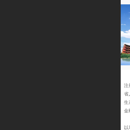
广
注
省
生
金
从
以