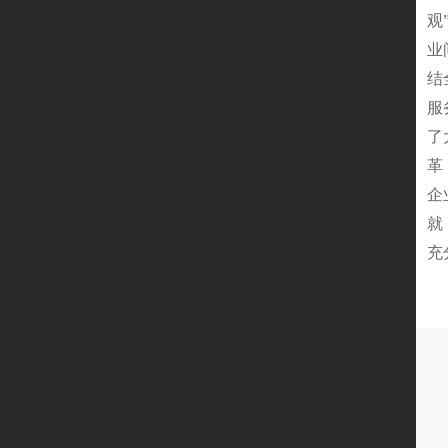
观
业
结
服
了
革
企
就
充