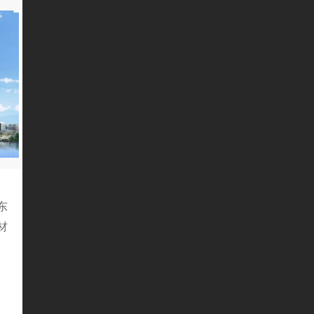
东
材
、
，