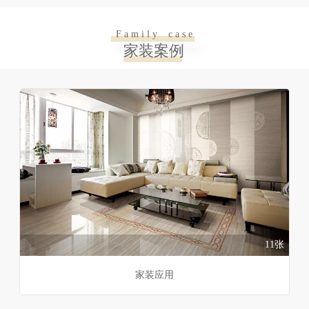
F a m i l y c a s e
家装案例
11张
家装应用