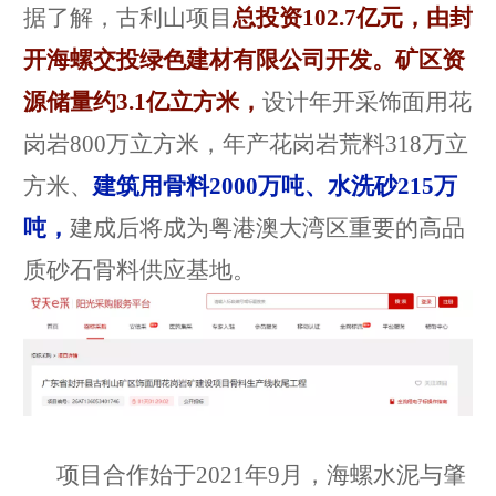
据了解，古利山项目
总投资
102.7亿元，由封
开海螺交投绿色建材有限公司开发。矿区资
源储量约3.1亿立方米，
设计年开采饰面用花
岗岩800万立方米，年产花岗岩荒料318万立
方米
、
建筑用骨料2000万吨、水洗砂215万
吨，
建成后将成为
粤港澳大湾区重要的高品
质砂石骨料供应基地
。
项目合作始于
2021年9月，海螺水泥与
肇